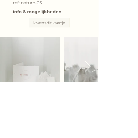
ref: nature-05
info & mogelijkheden
Ik wens dit kaartje
Bij elk geboortekaartje kunnen we voor jou een
persoonlijk geboorteconcept uitwerken.
Wij helpen je graag verder met het
drukwerk,
enveloppen
,
stickers en labels
Doopsuikerpresentatie werd samengesteld