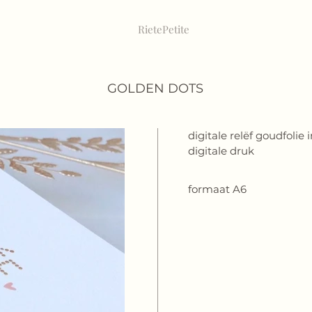
RietePe
tite
GOLDEN DOTS
digitale relëf goudfolie
digitale druk
formaat A6