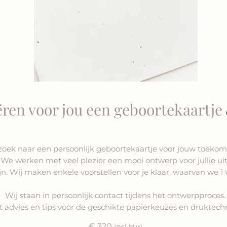
ëren voor jou een geboortekaartje
zoek naar een persoonlijk geboortekaartje voor jouw toekom
We werken met ve
el
plezier een mooi ontwerp
voor jullie uit
jn. W
ij maken enkele voorstellen voor je klaar, waarvan we 1
Wij staan in persoonlijk contact tijdens het ontwer
pproces.
t adv
ies en tips voor de geschikte papierkeuzes en druktech
€ 320
incl
btw