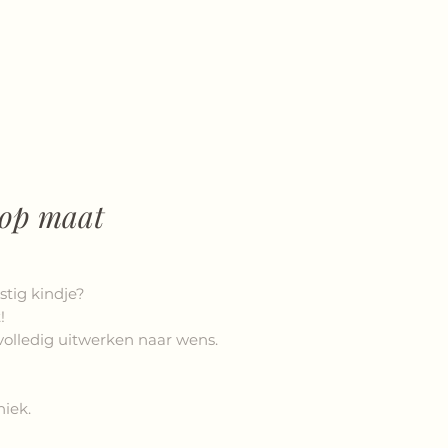
op maat
stig kindje?
!
 volledig uitwerken naar wens.
niek.