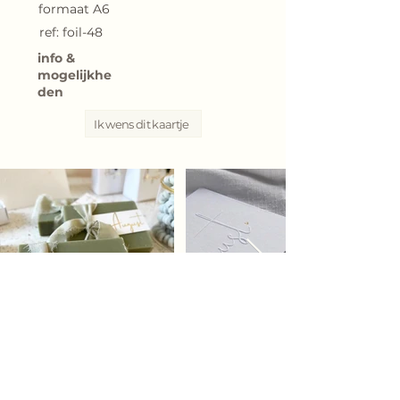
formaat A6
ref: foil-48
info &
mogelijkhe
den
Ik wens dit kaartje
Bij elk geboortekaartje kunnen we voor jou
een persoonlijk geboorteconcept uitwerken
.