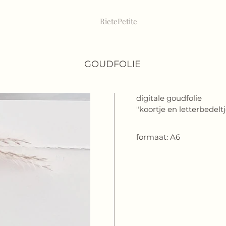
RietePe
tite
GOUDFOLIE
digitale goudfolie
"koortje en letterbedelt
formaat: A6