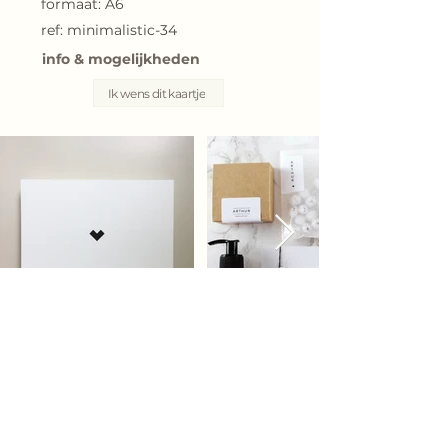
formaat: A6
ref: minimalistic-34
info & mogelijkheden
Ik wens dit kaartje
Bij elk geboortekaartje kunnen we voor jou
een persoonlijk geboorteconcept uitwerken.
Wij helpen je graag verder met
het
drukwerk, enveloppen
,
stickers en
labels