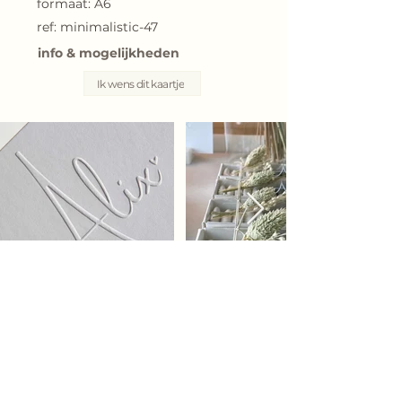
formaat: A6
ref: minimalistic-47
info & mogelijkheden
Ik wens dit kaartje
Bij elk geboortekaartje kunnen we voor jou
een persoonlijk geboorteconcept uitwerken.
Wij helpen je graag verder met
het
drukwerk, enveloppen
,
stickers en
labels