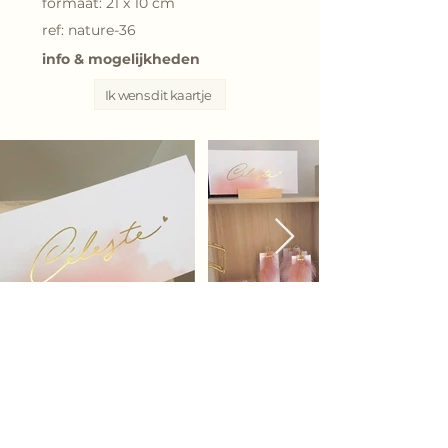
formaat: 21 x 10 cm
ref: nature-36
info & mogelijkheden
Ik wens dit kaartje
Bij elk geboortekaartje kunnen we voor jou een
persoonlijk geboorteconcept uitwerken.
Wij helpen je graag verder met het
drukwerk,
enveloppen
,
stickers en labels