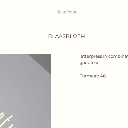
RietePeti
te
BLAASBLOEM
letterpress in combina
goudfolie
Formaat: A6