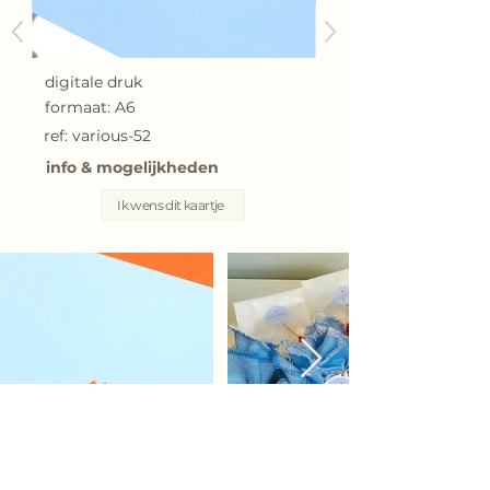
digitale druk
formaat: A6
ref: various-52
info & mogelijkheden
Ik wens dit kaartje
g