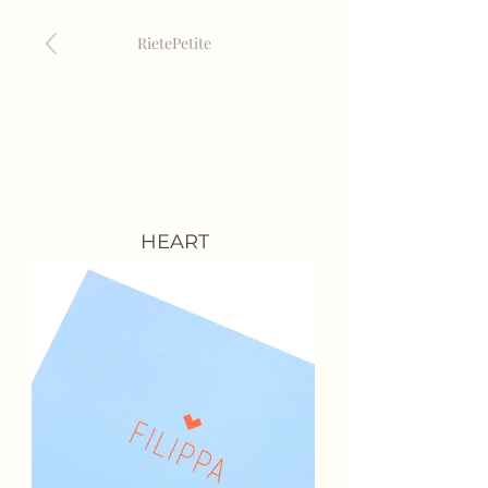
RietePeti
te
HEART