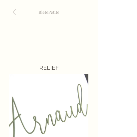
RietePeti
te
RELIEF