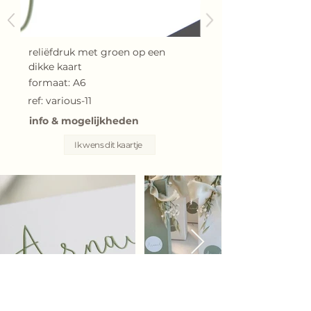
reliëfdruk met groen op een
dikke kaart
formaat: A6
ref: various-11
info & mogelijkheden
Ik wens dit kaartje
g